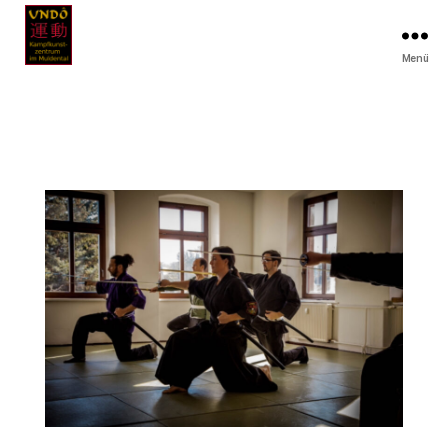
Menü
Undo
Muldental